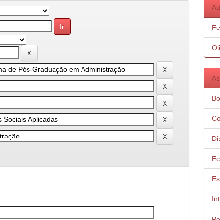
Au
Fe
Ol
As
Bo
Co
Di
Ec
Es
In
Pe