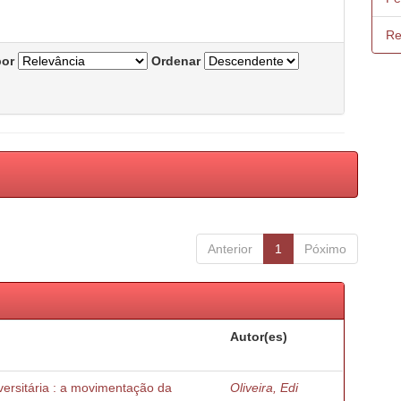
Re
por
Ordenar
Anterior
1
Póximo
Autor(es)
ersitária : a movimentação da
Oliveira, Edi