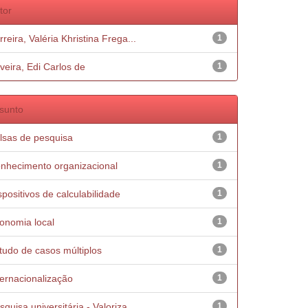
tor
rreira, Valéria Khristina Frega...
1
iveira, Edi Carlos de
1
sunto
lsas de pesquisa
1
nhecimento organizacional
1
spositivos de calculabilidade
1
onomia local
1
tudo de casos múltiplos
1
ternacionalização
1
squisa universitária - Valoriza...
1