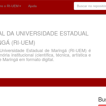
re o RI-UEM
Ajuda
AL DA UNIVERSIDADE ESTADUAL
GÁ (RI-UEM)
a Universidade Estadual de Maringá (RI-UEM) é
ria institucional (científica, técnica, artística e
e Maringá em formato digital.
Bu