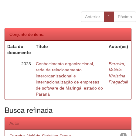
Anterior
1
Póximo
Conjunto de itens:
Data do
Título
Autor(es)
documento
2023
Conhecimento organizacional,
Ferreira,
rede de relacionamento
Valéria
interorganizacional e
Khristina
internacionalização de empresas
Fregadolli
de software de Maringá, estado do
Paraná
Busca refinada
Autor
Ferreira, Valéria Khristina Frega...
1