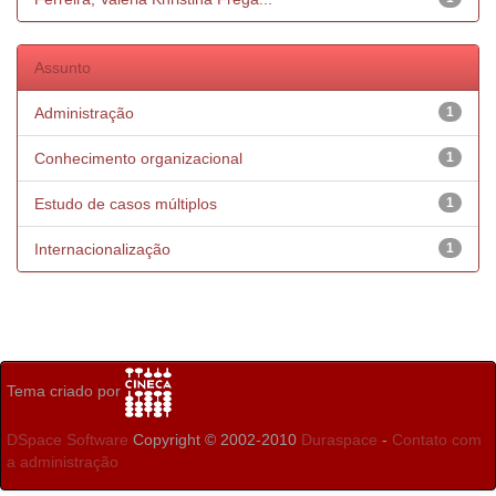
Assunto
Administração
1
Conhecimento organizacional
1
Estudo de casos múltiplos
1
Internacionalização
1
Tema criado por
DSpace Software
Copyright © 2002-2010
Duraspace
-
Contato com
a administração