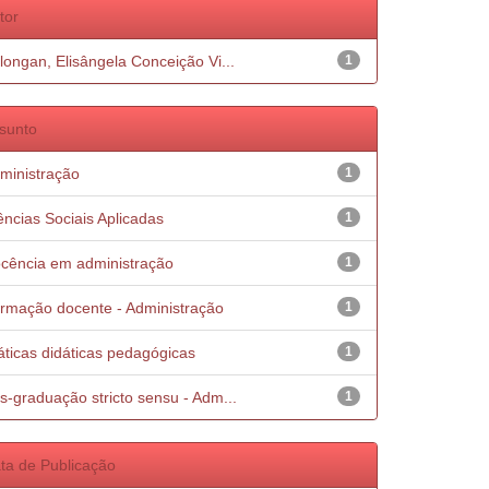
tor
longan, Elisângela Conceição Vi...
1
sunto
ministração
1
ências Sociais Aplicadas
1
cência em administração
1
rmação docente - Administração
1
áticas didáticas pedagógicas
1
s-graduação stricto sensu - Adm...
1
ta de Publicação