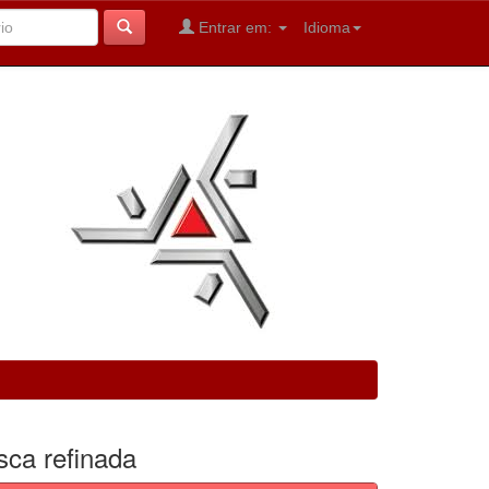
Entrar em:
Idioma
sca refinada