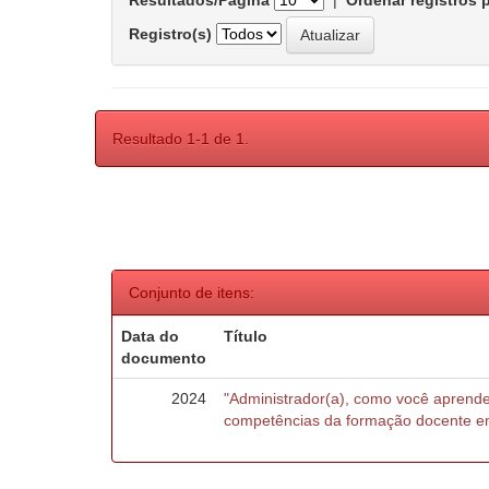
Resultados/Página
|
Ordenar registros 
Registro(s)
Resultado 1-1 de 1.
Conjunto de itens:
Data do
Título
documento
2024
"Administrador(a), como você aprende
competências da formação docente e