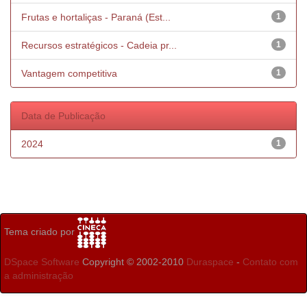
Frutas e hortaliças - Paraná (Est...
1
Recursos estratégicos - Cadeia pr...
1
Vantagem competitiva
1
Data de Publicação
2024
1
Tema criado por
DSpace Software
Copyright © 2002-2010
Duraspace
-
Contato com
a administração