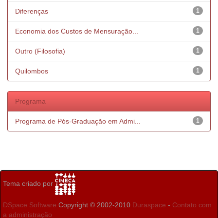
Diferenças
1
Economia dos Custos de Mensuração...
1
Outro (Filosofia)
1
Quilombos
1
Programa
Programa de Pós-Graduação em Admi...
1
Tema criado por
DSpace Software
Copyright © 2002-2010
Duraspace
-
Contato com
a administração