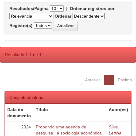
Resultados/Página
|
Ordenar registros por
Ordenar
Registro(s)
Resultado 1-1 de 1.
Anterior
1
Póximo
Conjunto de itens:
Data do
Título
Autor(es)
documento
2024
Propondo uma agenda de
Silva,
pesquisa : a sociologia econômica
Letícia