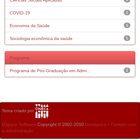
Ciências Sociais Aplicadas
COVID-19
1
Economia da Saúde
1
Sociologia econômica da saúde
1
Programa
Programa de Pós-Graduação em Admi...
1
Tema criado por
DSpace Software
Copyright © 2002-2010
Duraspace
-
Contato com
a administração