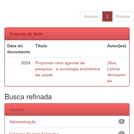
Anterior
1
Póximo
Conjunto de itens:
Data do
Título
Autor(es)
documento
2024
Propondo uma agenda de
Silva,
pesquisa : a sociologia econômica
Letícia
da saúde
Veríssimo
da
Busca refinada
Assunto
Administração
1
1