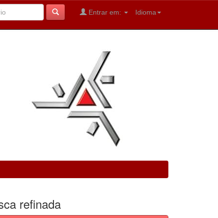
Entrar em:
Idioma
sca refinada