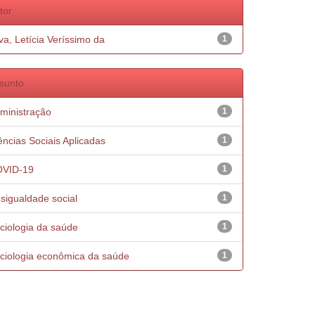
tor
lva, Letícia Veríssimo da
1
sunto
ministração
1
ências Sociais Aplicadas
1
VID-19
1
sigualdade social
1
ciologia da saúde
1
ciologia econômica da saúde
1