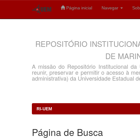
Página inicial
Navegar
Sob
Skip
navigation
REPOSITÓRIO INSTITUCION
DE MARIN
A missão do Repositório Institucional d
reunir, preservar e permitir o acesso à memó
administrativa) da Universidade Estadual d
RI-UEM
Página de Busca