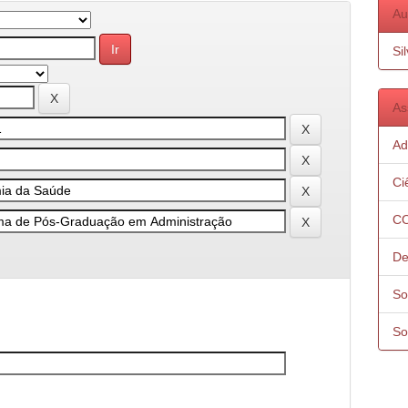
Au
Si
As
Ad
Ci
CO
De
So
So