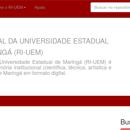
re o RI-UEM
Ajuda
AL DA UNIVERSIDADE ESTADUAL
GÁ (RI-UEM)
a Universidade Estadual de Maringá (RI-UEM) é
ria institucional (científica, técnica, artística e
e Maringá em formato digital.
Bu