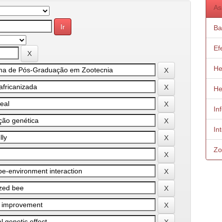
As
Ba
Ef
He
He
In
In
Zo