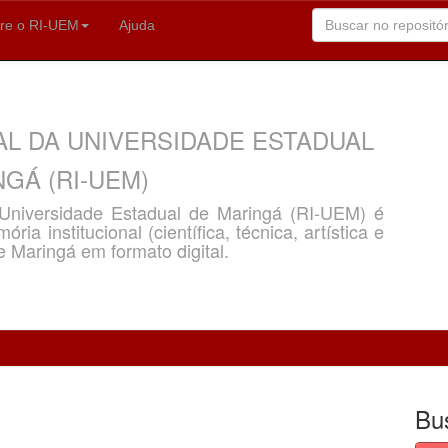
re o RI-UEM
Ajuda
AL DA UNIVERSIDADE ESTADUAL
GÁ (RI-UEM)
a Universidade Estadual de Maringá (RI-UEM) é
ria institucional (científica, técnica, artística e
e Maringá em formato digital.
Bu