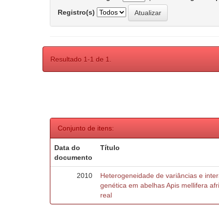
Registro(s)
Resultado 1-1 de 1.
Conjunto de itens:
Data do
Título
documento
2010
Heterogeneidade de variâncias e inte
genética em abelhas Apis mellifera af
real