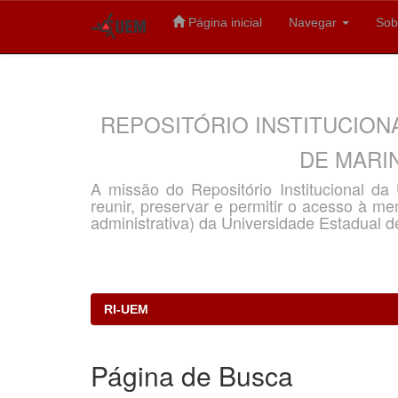
Página inicial
Navegar
Sob
Skip
navigation
REPOSITÓRIO INSTITUCION
DE MARIN
A missão do Repositório Institucional d
reunir, preservar e permitir o acesso à memó
administrativa) da Universidade Estadual d
RI-UEM
Página de Busca