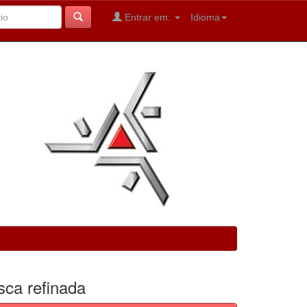
Entrar em:
Idioma
sca refinada