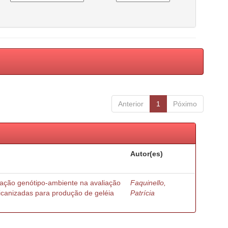
Anterior
1
Póximo
Autor(es)
ração genótipo-ambiente na avaliação
Faquinello,
ricanizadas para produção de geléia
Patrícia