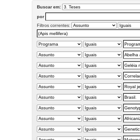
Buscar em:
por
Filtros correntes: