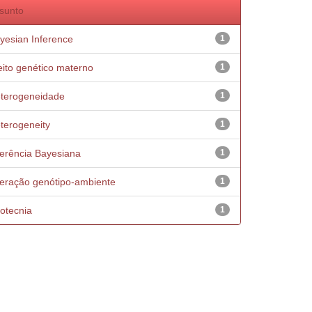
sunto
yesian Inference
1
eito genético materno
1
terogeneidade
1
terogeneity
1
ferência Bayesiana
1
teração genótipo-ambiente
1
otecnia
1