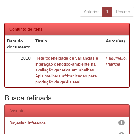
Anterior
1
Póximo
Conjunto de itens:
Data do
Título
Autor(es)
documento
2010
Heterogeneidade de variâncias e
Faquinello,
interação genótipo-ambiente na
Patrícia
avaliação genética em abelhas
Apis mellifera africanizadas para
produção de geléia real
Busca refinada
Assunto
Bayesian Inference
1