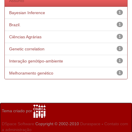
Assunto
Bayesian Inference
1
Brazil.
1
Ciências Agrárias
1
Genetic correlation
1
Interação genótipo-ambiente
1
Melhoramento genético
1
Tema criado por
DSpace Software
Copyright © 2002-2010
Duraspace
-
Contato com
a administração