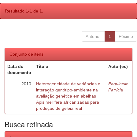
Resultado 1-1 de 1.
Anterior
1
Póximo
Conjunto de itens:
Data do
Título
Autor(es)
documento
2010
Heterogeneidade de variâncias e
Faquinello,
interação genótipo-ambiente na
Patrícia
avaliação genética em abelhas
Apis mellifera africanizadas para
produção de geléia real
Busca refinada