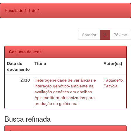
Resultado 1-1 de 1.
Anterior
1
Póximo
Conjunto de itens:
Data do
Título
Autor(es)
documento
2010
Heterogeneidade de variâncias e
Faquinello,
interação genótipo-ambiente na
Patrícia
avaliação genética em abelhas
Apis mellifera africanizadas para
produção de geléia real
Busca refinada