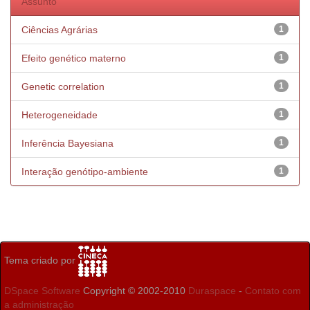
Assunto
Ciências Agrárias
1
Efeito genético materno
1
Genetic correlation
1
Heterogeneidade
1
Inferência Bayesiana
1
Interação genótipo-ambiente
1
Tema criado por
DSpace Software
Copyright © 2002-2010
Duraspace
-
Contato com
a administração