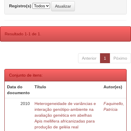
Registro(s)
Resultado 1-1 de 1.
Anterior
1
Póximo
Conjunto de itens:
Data do
Título
Autor(es)
documento
2010
Heterogeneidade de variâncias e
Faquinello,
interação genótipo-ambiente na
Patrícia
avaliação genética em abelhas
Apis mellifera africanizadas para
produção de geléia real