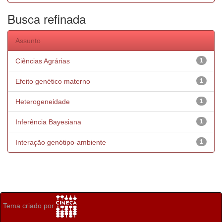
Busca refinada
Assunto
Ciências Agrárias
1
Efeito genético materno
1
Heterogeneidade
1
Inferência Bayesiana
1
Interação genótipo-ambiente
1
Tema criado por