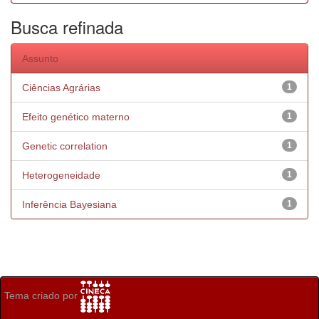
Busca refinada
Assunto
Ciências Agrárias
1
Efeito genético materno
1
Genetic correlation
1
Heterogeneidade
1
Inferência Bayesiana
1
Tema criado por