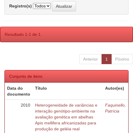
Registro(s)
Resultado 1-1 de 1.
Anterior
1
Póximo
Conjunto de itens:
Data do
Título
Autor(es)
documento
2010
Heterogeneidade de variâncias e
Faquinello,
interação genótipo-ambiente na
Patrícia
avaliação genética em abelhas
Apis mellifera africanizadas para
produção de geléia real