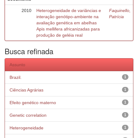
2010
Heterogeneidade de variâncias e
Faquinello,
interação genótipo-ambiente na
Patrícia
avaliação genética em abelhas
Apis mellifera africanizadas para
produção de geléia real
Busca refinada
Assunto
Brazil.
1
Ciências Agrárias
1
Efeito genético materno
1
Genetic correlation
1
Heterogeneidade
1