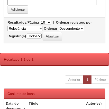
Resultados/Página
|
Ordenar registros por
Ordenar
Registro(s)
Resultado 1-1 de 1.
Anterior
1
Póximo
Conjunto de itens:
Data do
Título
Autor(es)
documento