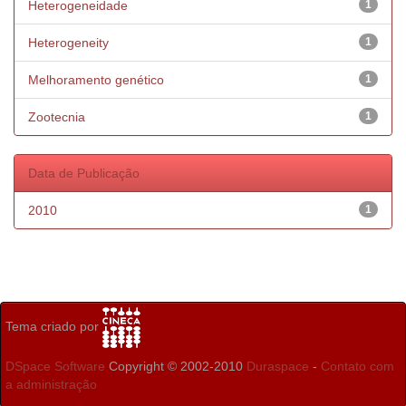
Heterogeneidade
1
Heterogeneity
1
Melhoramento genético
1
Zootecnia
1
Data de Publicação
2010
1
Tema criado por
DSpace Software
Copyright © 2002-2010
Duraspace
-
Contato com
a administração