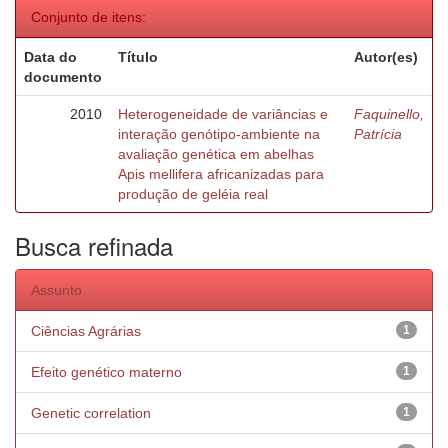
Conjunto de itens:
Data do
Título
Autor(es)
documento
2010
Heterogeneidade de variâncias e
Faquinello,
interação genótipo-ambiente na
Patrícia
avaliação genética em abelhas
Apis mellifera africanizadas para
produção de geléia real
Busca refinada
Assunto
Ciências Agrárias
1
Efeito genético materno
1
Genetic correlation
1