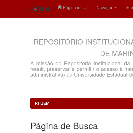
Página inicial
Navegar
Sob
Skip
navigation
REPOSITÓRIO INSTITUCION
DE MARIN
A missão do Repositório Institucional d
reunir, preservar e permitir o acesso à memó
administrativa) da Universidade Estadual d
RI-UEM
Página de Busca