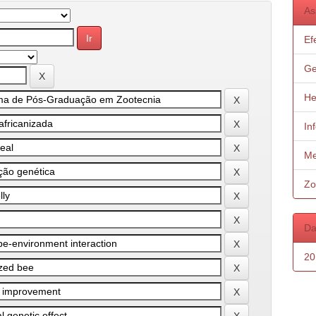
As
Ef
Ge
He
In
Me
Zo
Da
20