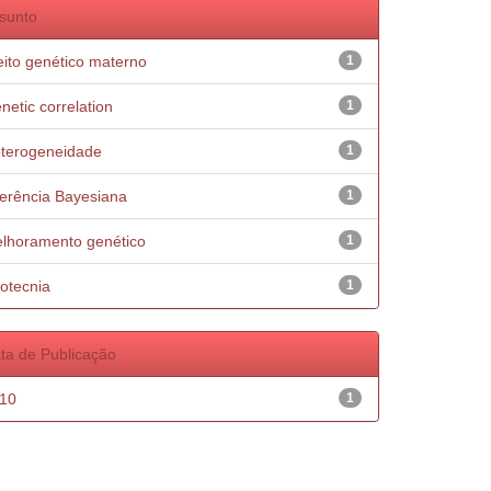
sunto
eito genético materno
1
netic correlation
1
terogeneidade
1
ferência Bayesiana
1
lhoramento genético
1
otecnia
1
ta de Publicação
10
1