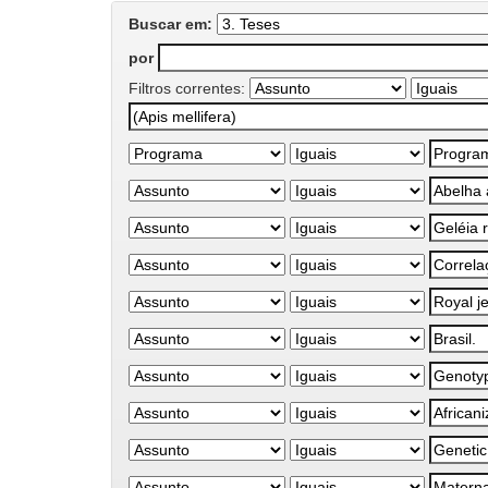
Buscar em:
por
Filtros correntes: