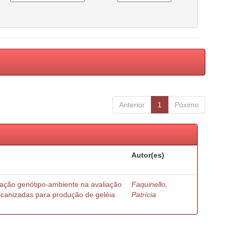
Anterior
1
Póximo
Autor(es)
ração genótipo-ambiente na avaliação
Faquinello,
ricanizadas para produção de geléia
Patrícia