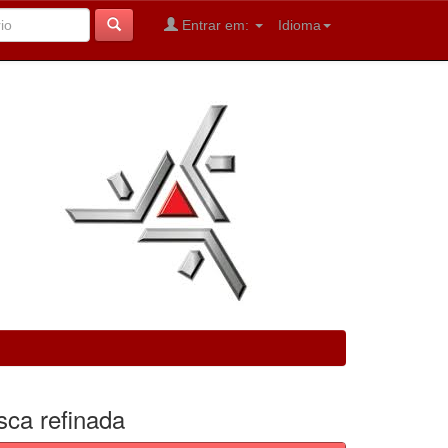
Entrar em:
Idioma
sca refinada