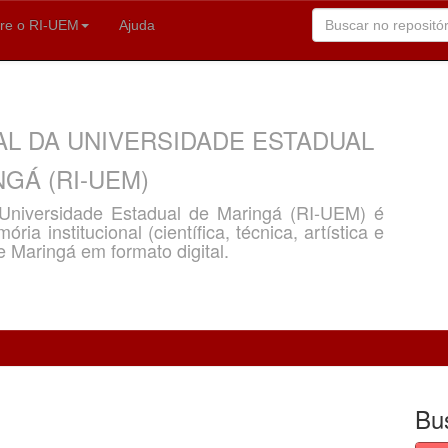
re o RI-UEM
Ajuda
AL DA UNIVERSIDADE ESTADUAL
GÁ (RI-UEM)
a Universidade Estadual de Maringá (RI-UEM) é
ria institucional (científica, técnica, artística e
e Maringá em formato digital.
Bu