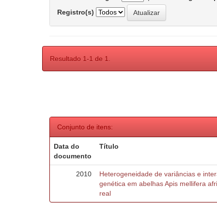
Registro(s)
Resultado 1-1 de 1.
Conjunto de itens:
Data do
Título
documento
2010
Heterogeneidade de variâncias e inte
genética em abelhas Apis mellifera af
real