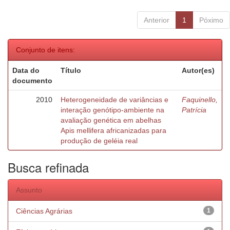
Anterior
1
Póximo
Conjunto de itens:
Data do
Título
Autor(es)
documento
2010
Heterogeneidade de variâncias e
Faquinello,
interação genótipo-ambiente na
Patrícia
avaliação genética em abelhas
Apis mellifera africanizadas para
produção de geléia real
Busca refinada
Assunto
Ciências Agrárias
1