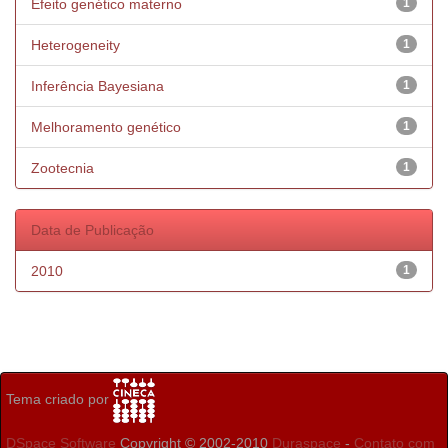
Efeito genético materno
1
Heterogeneity
1
Inferência Bayesiana
1
Melhoramento genético
1
Zootecnia
1
Data de Publicação
2010
1
Tema criado por
DSpace Software
Copyright © 2002-2010
Duraspace
-
Contato com