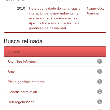
2010
Heterogeneidade de variâncias e
Faquinello,
interação genótipo-ambiente na
Patrícia
avaliação genética em abelhas
Apis mellifera africanizadas para
produção de geléia real
Busca refinada
Assunto
Bayesian Inference
1
Brazil.
1
Efeito genético materno
1
Genetic correlation
1
Heterogeneidade
1