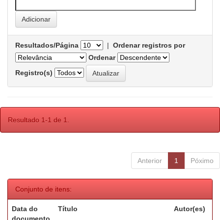
Resultados/Página
|
Ordenar registros por
Ordenar
Registro(s)
Resultado 1-1 de 1.
Anterior
1
Póximo
Conjunto de itens:
Data do
Título
Autor(es)
documento