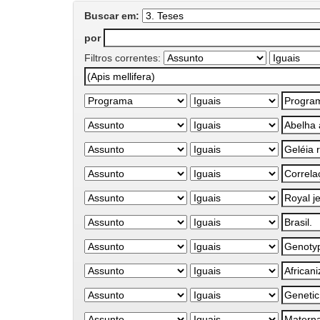
Buscar em:
por
Filtros correntes: