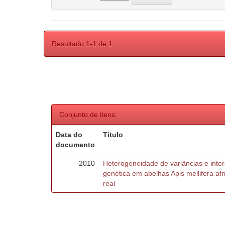
Resultado 1-1 de 1.
Conjunto de itens:
Data do
Título
documento
2010
Heterogeneidade de variâncias e inte
genética em abelhas Apis mellifera af
real