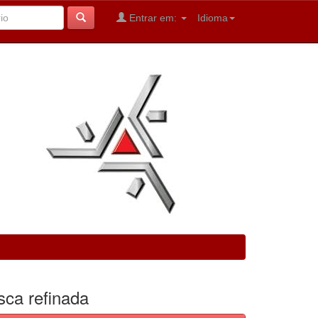
Entrar em:
Idioma
sca refinada