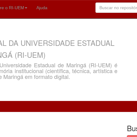
re o RI-UEM
Ajuda
AL DA UNIVERSIDADE ESTADUAL
GÁ (RI-UEM)
a Universidade Estadual de Maringá (RI-UEM) é
ria institucional (científica, técnica, artística e
e Maringá em formato digital.
Bu