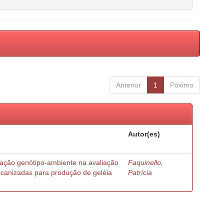
Anterior
1
Póximo
Autor(es)
ração genótipo-ambiente na avaliação
Faquinello,
ricanizadas para produção de geléia
Patrícia