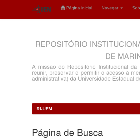
Página inicial
Navegar
Sob
Skip
navigation
REPOSITÓRIO INSTITUCION
DE MARIN
A missão do Repositório Institucional d
reunir, preservar e permitir o acesso à memó
administrativa) da Universidade Estadual d
RI-UEM
Página de Busca