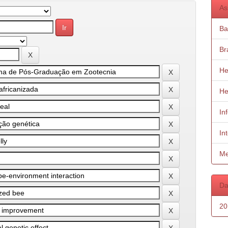
As
Ba
Bra
He
He
In
In
Me
Da
20