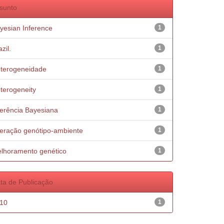
sunto
yesian Inference
1
zil.
1
terogeneidade
1
terogeneity
1
ferência Bayesiana
1
teração genótipo-ambiente
1
lhoramento genético
1
ta de Publicação
10
1