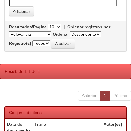
Resultados/Página
|
Ordenar registros por
Ordenar
Registro(s)
Resultado 1-1 de 1.
Anterior
1
Póximo
Conjunto de itens:
Data do
Título
Autor(es)
documento