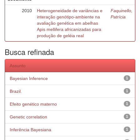
2010
Heterogeneidade de variâncias e
Faquinello,
interação genótipo-ambiente na
Patrícia
avaliação genética em abelhas
Apis mellifera africanizadas para
produção de geléia real
Busca refinada
Assunto
Bayesian Inference
1
Brazil.
1
Efeito genético materno
1
Genetic correlation
1
Inferência Bayesiana
1