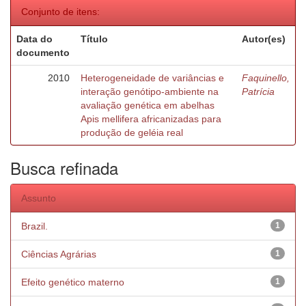
Conjunto de itens:
Data do
Título
Autor(es)
documento
2010
Heterogeneidade de variâncias e
Faquinello,
interação genótipo-ambiente na
Patrícia
avaliação genética em abelhas
Apis mellifera africanizadas para
produção de geléia real
Busca refinada
Assunto
Brazil.
1
Ciências Agrárias
1
Efeito genético materno
1