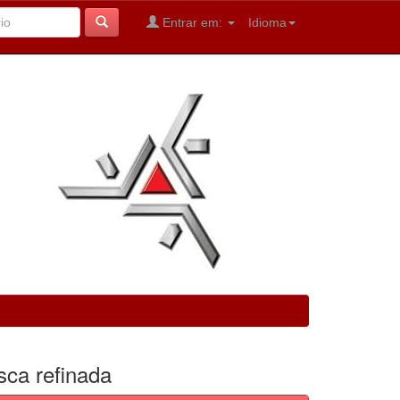
Entrar em:
Idioma
sca refinada