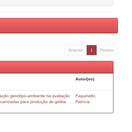
Anterior
1
Póximo
Autor(es)
ração genótipo-ambiente na avaliação
Faquinello,
ricanizadas para produção de geléia
Patrícia