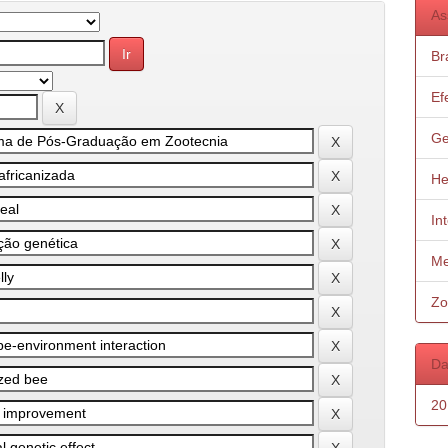
As
Bra
Ef
Ge
He
In
Me
Zo
Da
20