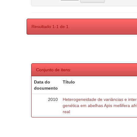
Resultado 1-1 de 1.
Conjunto de itens:
Data do
Título
documento
2010
Heterogeneidade de variâncias e inte
genética em abelhas Apis mellifera af
real