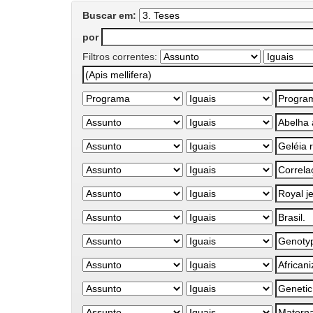
Buscar em:
por
Filtros correntes: