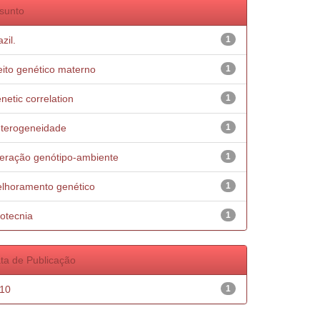
sunto
zil.
1
eito genético materno
1
netic correlation
1
terogeneidade
1
teração genótipo-ambiente
1
lhoramento genético
1
otecnia
1
ta de Publicação
10
1