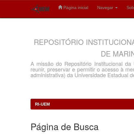
Página inicial
Navegar
Sob
Skip
navigation
REPOSITÓRIO INSTITUCION
DE MARIN
A missão do Repositório Institucional d
reunir, preservar e permitir o acesso à memó
administrativa) da Universidade Estadual d
RI-UEM
Página de Busca