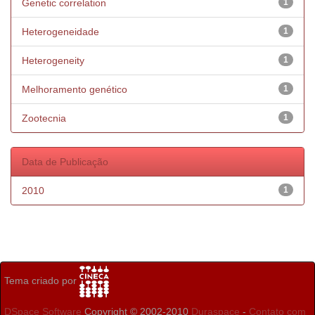
Genetic correlation
1
Heterogeneidade
1
Heterogeneity
1
Melhoramento genético
1
Zootecnia
1
Data de Publicação
2010
1
Tema criado por
DSpace Software
Copyright © 2002-2010
Duraspace
-
Contato com