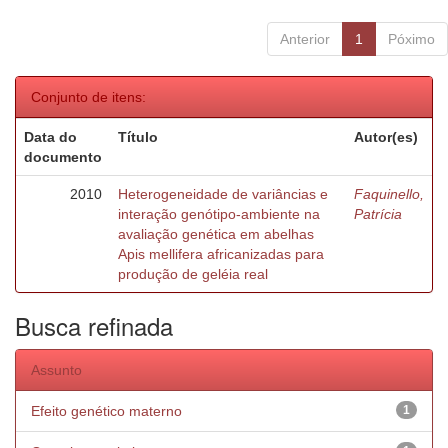
Anterior
1
Póximo
Conjunto de itens:
Data do
Título
Autor(es)
documento
2010
Heterogeneidade de variâncias e
Faquinello,
interação genótipo-ambiente na
Patrícia
avaliação genética em abelhas
Apis mellifera africanizadas para
produção de geléia real
Busca refinada
Assunto
Efeito genético materno
1