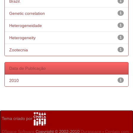
Brazil.
1
Genetic correlation
1
Heterogeneidade
1
Heterogeneity
1
Zootecnia
1
Data de Publicação
2010
1
Tema criado por
DSpace Software
Copyright © 2002-2010
Duraspace
-
Contato com