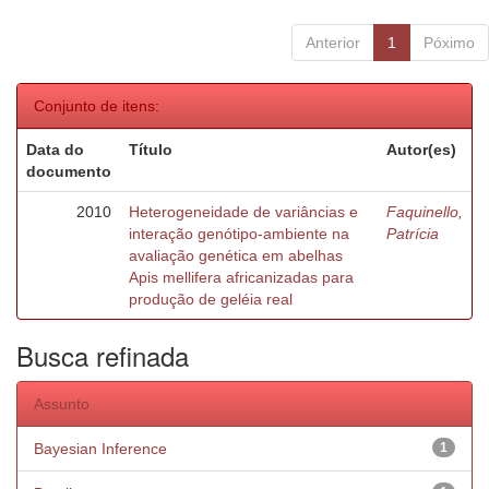
Anterior
1
Póximo
Conjunto de itens:
Data do
Título
Autor(es)
documento
2010
Heterogeneidade de variâncias e
Faquinello,
interação genótipo-ambiente na
Patrícia
avaliação genética em abelhas
Apis mellifera africanizadas para
produção de geléia real
Busca refinada
Assunto
Bayesian Inference
1