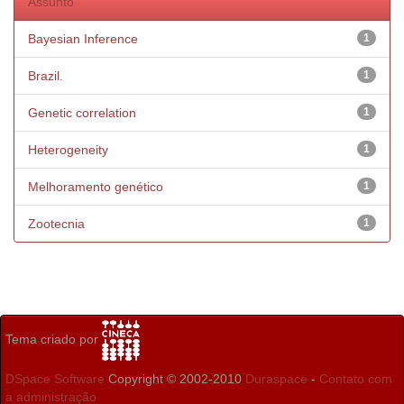
Assunto
Bayesian Inference
1
Brazil.
1
Genetic correlation
1
Heterogeneity
1
Melhoramento genético
1
Zootecnia
1
Tema criado por
DSpace Software
Copyright © 2002-2010
Duraspace
-
Contato com
a administração