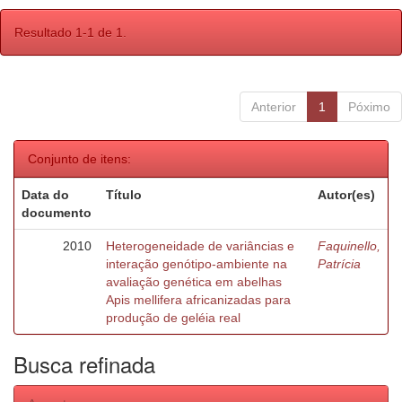
Resultado 1-1 de 1.
Anterior
1
Póximo
Conjunto de itens:
Data do
Título
Autor(es)
documento
2010
Heterogeneidade de variâncias e
Faquinello,
interação genótipo-ambiente na
Patrícia
avaliação genética em abelhas
Apis mellifera africanizadas para
produção de geléia real
Busca refinada