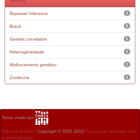
Assunto
Bayesian Inference
1
Brazil.
1
Genetic correlation
1
Heterogeneidade
1
Melhoramento genético
1
Zootecnia
1
Tema criado por
DSpace Software
Copyright © 2002-2010
Duraspace
-
Contato com
a administração