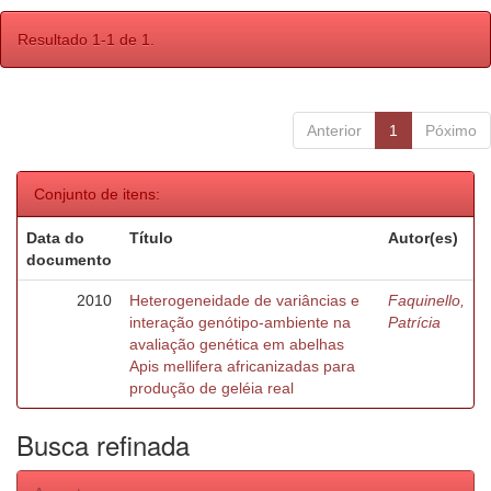
Resultado 1-1 de 1.
Anterior
1
Póximo
Conjunto de itens:
Data do
Título
Autor(es)
documento
2010
Heterogeneidade de variâncias e
Faquinello,
interação genótipo-ambiente na
Patrícia
avaliação genética em abelhas
Apis mellifera africanizadas para
produção de geléia real
Busca refinada