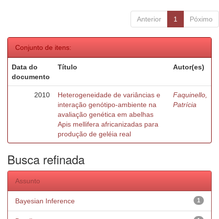
Anterior
1
Póximo
Conjunto de itens:
Data do
Título
Autor(es)
documento
2010
Heterogeneidade de variâncias e
Faquinello,
interação genótipo-ambiente na
Patrícia
avaliação genética em abelhas
Apis mellifera africanizadas para
produção de geléia real
Busca refinada
Assunto
Bayesian Inference
1