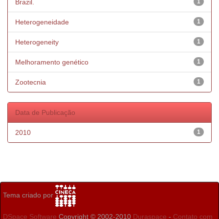
Brazil.
1
Heterogeneidade
1
Heterogeneity
1
Melhoramento genético
1
Zootecnia
1
Data de Publicação
2010
1
Tema criado por
DSpace Software
Copyright © 2002-2010
Duraspace
-
Contato com