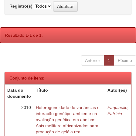
Registro(s)
Resultado 1-1 de 1.
Anterior
1
Póximo
Conjunto de itens:
Data do
Título
Autor(es)
documento
2010
Heterogeneidade de variâncias e
Faquinello,
interação genótipo-ambiente na
Patrícia
avaliação genética em abelhas
Apis mellifera africanizadas para
produção de geléia real