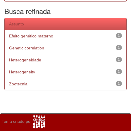
Busca refinada
Assunto
Efeito genético materno
1
Genetic correlation
1
Heterogeneidade
1
Heterogeneity
1
Zootecnia
1
Tema criado por