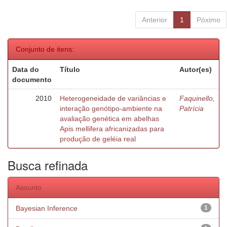
Anterior
1
Póximo
Conjunto de itens:
Data do
Título
Autor(es)
documento
2010
Heterogeneidade de variâncias e
Faquinello,
interação genótipo-ambiente na
Patrícia
avaliação genética em abelhas
Apis mellifera africanizadas para
produção de geléia real
Busca refinada
Assunto
Bayesian Inference
1