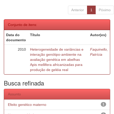
Anterior
1
Póximo
Conjunto de itens:
Data do
Título
Autor(es)
documento
2010
Heterogeneidade de variâncias e
Faquinello,
interação genótipo-ambiente na
Patrícia
avaliação genética em abelhas
Apis mellifera africanizadas para
produção de geléia real
Busca refinada
Assunto
Efeito genético materno
1