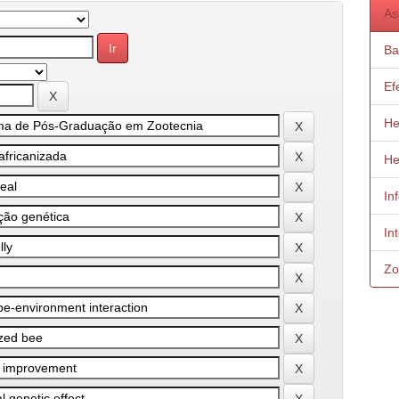
As
Ba
Ef
He
He
In
In
Zo