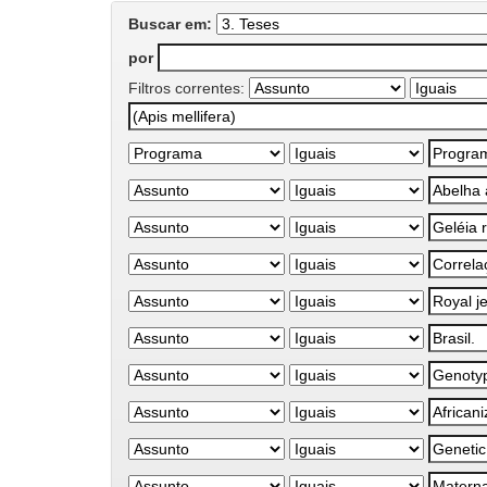
Buscar em:
por
Filtros correntes: