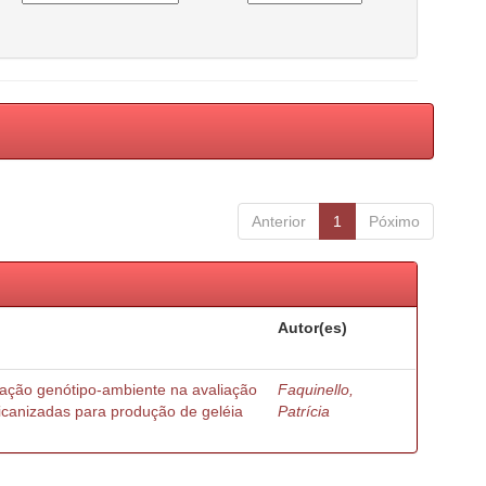
Anterior
1
Póximo
Autor(es)
ração genótipo-ambiente na avaliação
Faquinello,
ricanizadas para produção de geléia
Patrícia