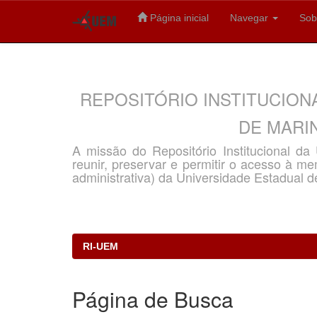
Página inicial
Navegar
Sob
Skip
navigation
REPOSITÓRIO INSTITUCION
DE MARIN
A missão do Repositório Institucional d
reunir, preservar e permitir o acesso à memó
administrativa) da Universidade Estadual d
RI-UEM
Página de Busca