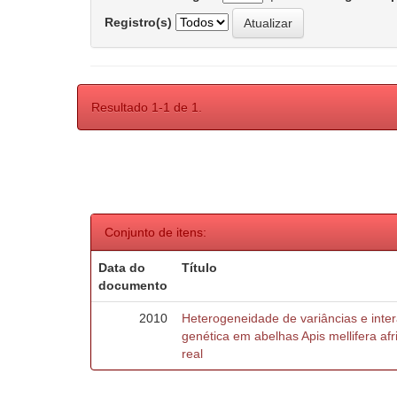
Registro(s)
Resultado 1-1 de 1.
Conjunto de itens:
Data do
Título
documento
2010
Heterogeneidade de variâncias e inte
genética em abelhas Apis mellifera af
real