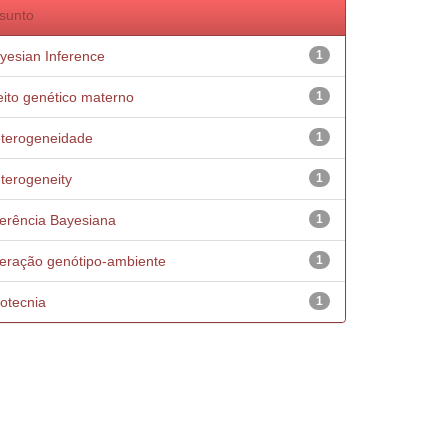
sunto
yesian Inference
1
eito genético materno
1
terogeneidade
1
terogeneity
1
ferência Bayesiana
1
teração genótipo-ambiente
1
otecnia
1