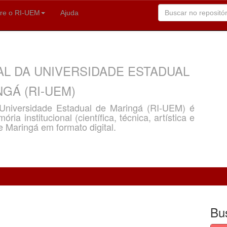
re o RI-UEM
Ajuda
AL DA UNIVERSIDADE ESTADUAL
GÁ (RI-UEM)
a Universidade Estadual de Maringá (RI-UEM) é
ria institucional (científica, técnica, artística e
e Maringá em formato digital.
Bu