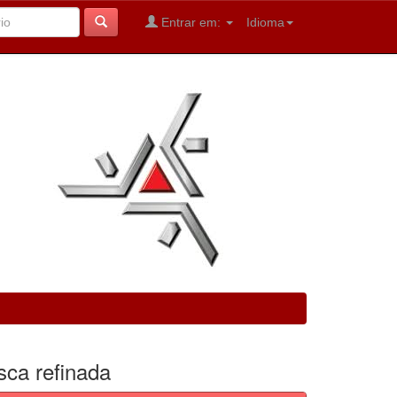
Entrar em:
Idioma
sca refinada