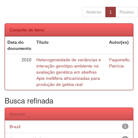
Anterior
1
Póximo
Conjunto de itens:
Data do
Título
Autor(es)
documento
2010
Heterogeneidade de variâncias e
Faquinello,
interação genótipo-ambiente na
Patrícia
avaliação genética em abelhas
Apis mellifera africanizadas para
produção de geléia real
Busca refinada
Assunto
Brazil.
1