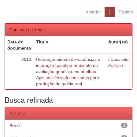
Anterior
1
Póximo
Conjunto de itens:
Data do
Título
Autor(es)
documento
2010
Heterogeneidade de variâncias e
Faquinello,
interação genótipo-ambiente na
Patrícia
avaliação genética em abelhas
Apis mellifera africanizadas para
produção de geléia real
Busca refinada
Assunto
Brazil.
1