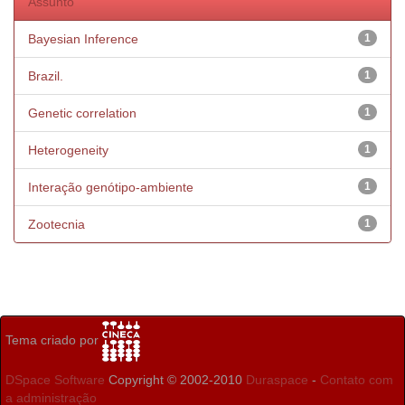
Assunto
Bayesian Inference
1
Brazil.
1
Genetic correlation
1
Heterogeneity
1
Interação genótipo-ambiente
1
Zootecnia
1
Tema criado por
DSpace Software
Copyright © 2002-2010
Duraspace
-
Contato com
a administração