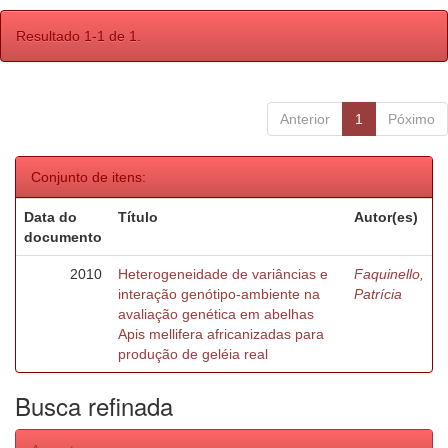
Resultado 1-1 de 1.
Anterior
1
Póximo
Conjunto de itens:
Data do
Título
Autor(es)
documento
2010
Heterogeneidade de variâncias e
Faquinello,
interação genótipo-ambiente na
Patrícia
avaliação genética em abelhas
Apis mellifera africanizadas para
produção de geléia real
Busca refinada