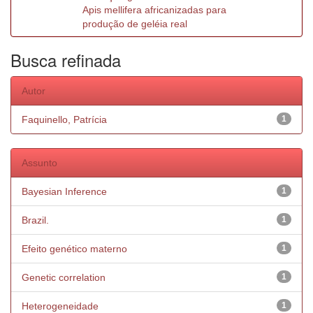
Apis mellifera africanizadas para
produção de geléia real
Busca refinada
Autor
Faquinello, Patrícia
1
Assunto
Bayesian Inference
1
Brazil.
1
Efeito genético materno
1
Genetic correlation
1
Heterogeneidade
1