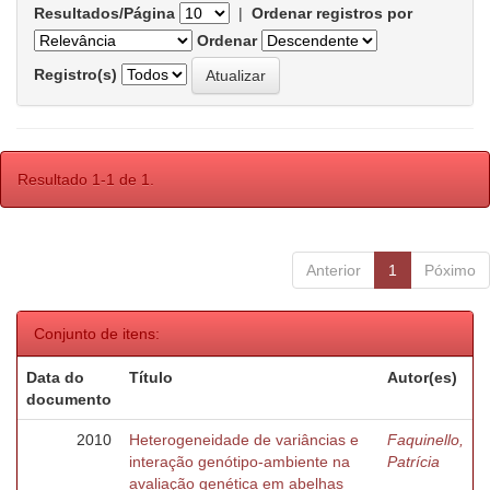
Resultados/Página
|
Ordenar registros por
Ordenar
Registro(s)
Resultado 1-1 de 1.
Anterior
1
Póximo
Conjunto de itens:
Data do
Título
Autor(es)
documento
2010
Heterogeneidade de variâncias e
Faquinello,
interação genótipo-ambiente na
Patrícia
avaliação genética em abelhas