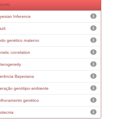
sunto
yesian Inference
1
zil.
1
eito genético materno
1
netic correlation
1
terogeneity
1
ferência Bayesiana
1
teração genótipo-ambiente
1
lhoramento genético
1
otecnia
1