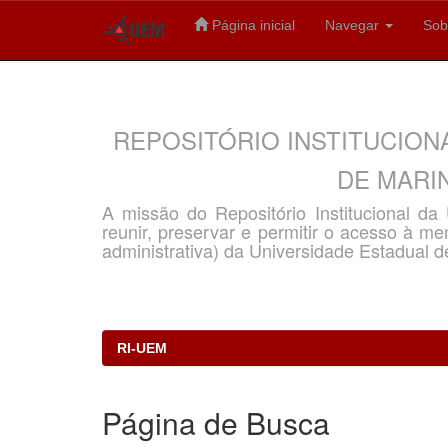
Página inicial
Navegar
Sob
Skip
navigation
REPOSITÓRIO INSTITUCION
DE MARIN
A missão do Repositório Institucional d
reunir, preservar e permitir o acesso à memó
administrativa) da Universidade Estadual d
RI-UEM
Página de Busca