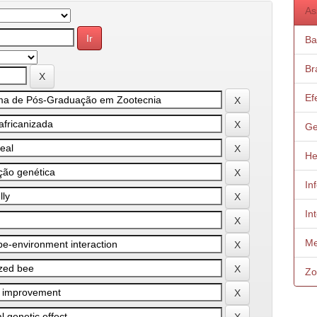
As
Ba
Bra
Ef
Ge
He
In
In
Me
Zo