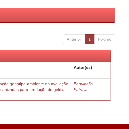
Anterior
1
Póximo
Autor(es)
ração genótipo-ambiente na avaliação
Faquinello,
ricanizadas para produção de geléia
Patrícia