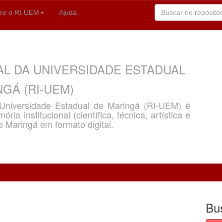
re o RI-UEM
Ajuda
AL DA UNIVERSIDADE ESTADUAL
GÁ (RI-UEM)
a Universidade Estadual de Maringá (RI-UEM) é
ria institucional (científica, técnica, artística e
e Maringá em formato digital.
Bu