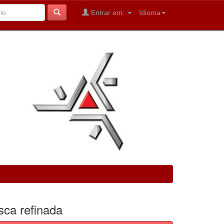
Entrar em:
Idioma
sca refinada