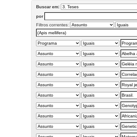
Buscar em:
por
Filtros correntes: