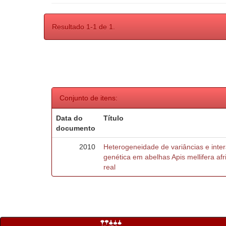
Resultado 1-1 de 1.
Conjunto de itens:
Data do
Título
documento
2010
Heterogeneidade de variâncias e inte
genética em abelhas Apis mellifera af
real