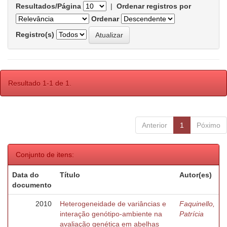
Resultados/Página
|
Ordenar registros por
Ordenar
Registro(s)
Resultado 1-1 de 1.
Anterior
1
Póximo
Conjunto de itens:
Data do
Título
Autor(es)
documento
2010
Heterogeneidade de variâncias e
Faquinello,
interação genótipo-ambiente na
Patrícia
avaliação genética em abelhas