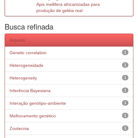
Apis mellifera africanizadas para
produção de geléia real
Busca refinada
Assunto
Genetic correlation
1
Heterogeneidade
1
Heterogeneity
1
Inferência Bayesiana
1
Interação genótipo-ambiente
1
Melhoramento genético
1
Zootecnia
1