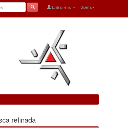
Entrar em:
Idioma
sca refinada