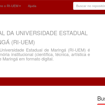
re o RI-UEM
Ajuda
AL DA UNIVERSIDADE ESTADUAL
GÁ (RI-UEM)
a Universidade Estadual de Maringá (RI-UEM) é
ria institucional (científica, técnica, artística e
e Maringá em formato digital.
Bu