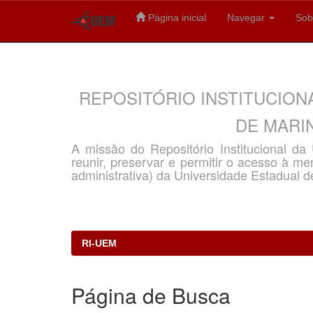
Página inicial
Navegar
Sob
Skip
navigation
REPOSITÓRIO INSTITUCION
DE MARIN
A missão do Repositório Institucional d
reunir, preservar e permitir o acesso à memó
administrativa) da Universidade Estadual d
RI-UEM
Página de Busca