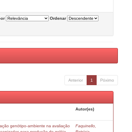
por
Ordenar
Anterior
1
Póximo
Autor(es)
ração genótipo-ambiente na avaliação
Faquinello,
ricanizadas para produção de geléia
Patrícia