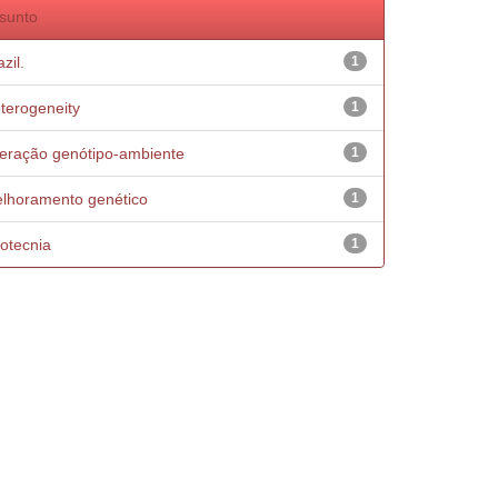
sunto
zil.
1
terogeneity
1
teração genótipo-ambiente
1
lhoramento genético
1
otecnia
1