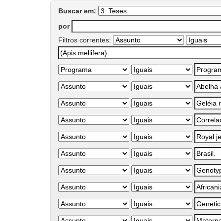
Buscar em:
por
Filtros correntes: