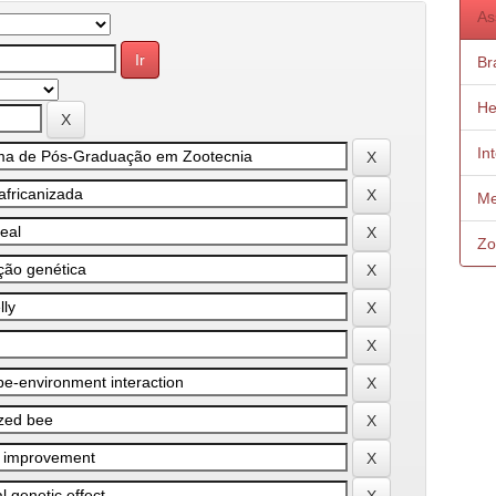
As
Bra
He
In
Me
Zo