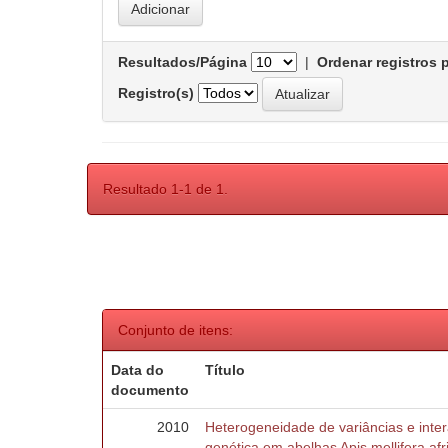
Resultados/Página
|
Ordenar registros 
Registro(s)
Resultado 1-1 de 1.
Conjunto de itens:
Data do
Título
documento
2010
Heterogeneidade de variâncias e inte
genética em abelhas Apis mellifera af