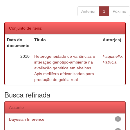
Anterior
1
Póximo
Conjunto de itens:
Data do
Título
Autor(es)
documento
2010
Heterogeneidade de variâncias e
Faquinello,
interação genótipo-ambiente na
Patrícia
avaliação genética em abelhas
Apis mellifera africanizadas para
produção de geléia real
Busca refinada
Assunto
Bayesian Inference
1