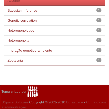
Assunto
Bayesian Inference
1
Genetic correlation
1
Heterogeneidade
1
Heterogeneity
1
Interação genótipo-ambiente
1
Zootecnia
1
Tema criado por
DSpace Software
Copyright © 2002-2010
Duraspace
-
Contato com
a administração