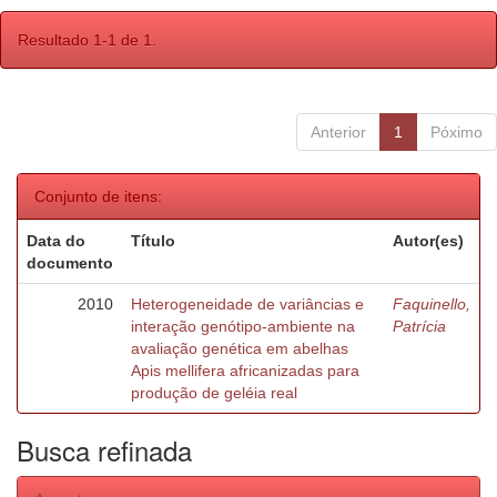
Resultado 1-1 de 1.
Anterior
1
Póximo
Conjunto de itens:
Data do
Título
Autor(es)
documento
2010
Heterogeneidade de variâncias e
Faquinello,
interação genótipo-ambiente na
Patrícia
avaliação genética em abelhas
Apis mellifera africanizadas para
produção de geléia real
Busca refinada