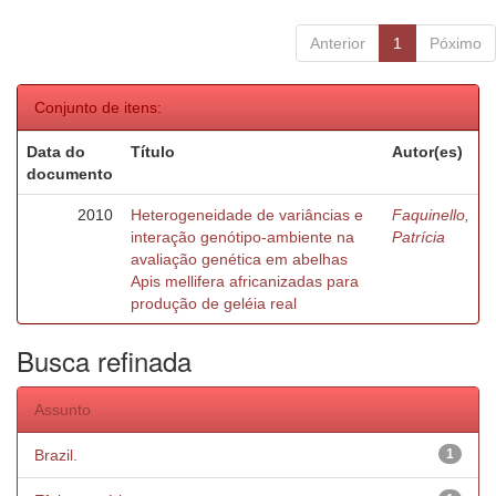
Anterior
1
Póximo
Conjunto de itens:
Data do
Título
Autor(es)
documento
2010
Heterogeneidade de variâncias e
Faquinello,
interação genótipo-ambiente na
Patrícia
avaliação genética em abelhas
Apis mellifera africanizadas para
produção de geléia real
Busca refinada
Assunto
Brazil.
1