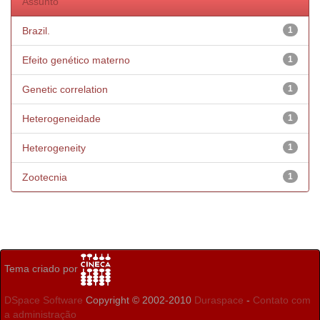
Assunto
Brazil.
1
Efeito genético materno
1
Genetic correlation
1
Heterogeneidade
1
Heterogeneity
1
Zootecnia
1
Tema criado por
DSpace Software
Copyright © 2002-2010
Duraspace
-
Contato com
a administração