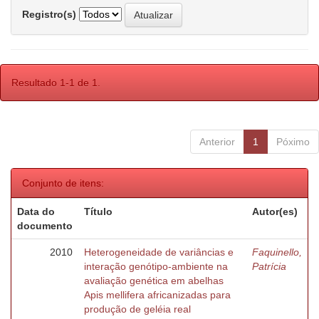
Registro(s)
Resultado 1-1 de 1.
Anterior
1
Póximo
Conjunto de itens:
Data do
Título
Autor(es)
documento
2010
Heterogeneidade de variâncias e
Faquinello,
interação genótipo-ambiente na
Patrícia
avaliação genética em abelhas
Apis mellifera africanizadas para
produção de geléia real