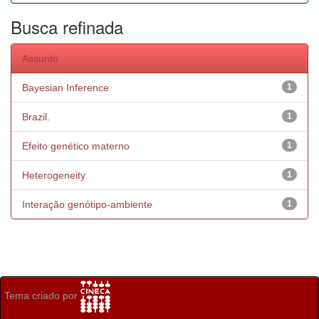
Busca refinada
Assunto
Bayesian Inference
1
Brazil.
1
Efeito genético materno
1
Heterogeneity
1
Interação genótipo-ambiente
1
Tema criado por