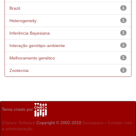
Brazil.
1
Heterogeneity
1
Inferência Bayesiana
1
Interação genótipo-ambiente
1
Melhoramento genético
1
Zootecnia
1
Tema criado por
DSpace Software
Copyright © 2002-2010
Duraspace
-
Contato com
a administração