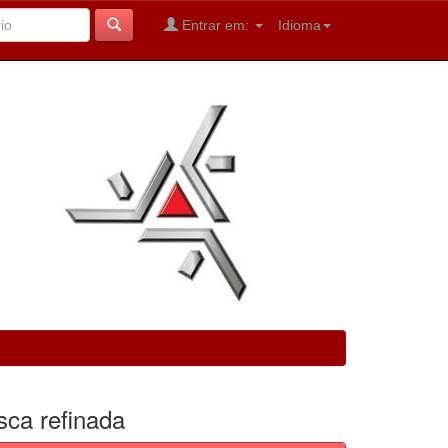
Entrar em:
Idioma
sca refinada