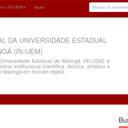
re o RI-UEM
Ajuda
AL DA UNIVERSIDADE ESTADUAL
GÁ (RI-UEM)
a Universidade Estadual de Maringá (RI-UEM) é
ria institucional (científica, técnica, artística e
e Maringá em formato digital.
Bu