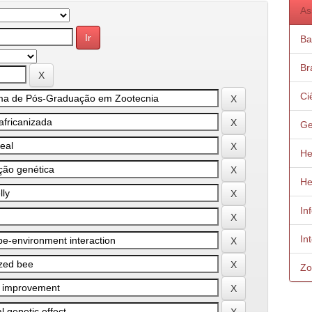
As
Ba
Bra
Ci
Ge
He
He
In
In
Zo