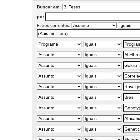
Buscar em:
por
Filtros correntes: