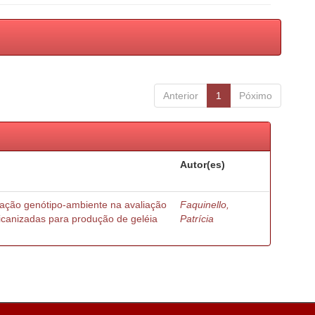
Anterior
1
Póximo
Autor(es)
ração genótipo-ambiente na avaliação
Faquinello,
ricanizadas para produção de geléia
Patrícia