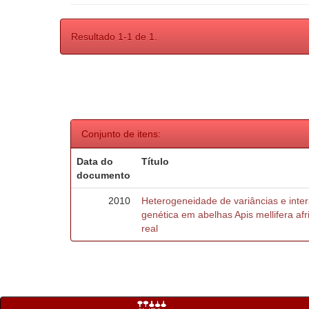
Resultado 1-1 de 1.
Conjunto de itens:
Data do
Título
documento
2010
Heterogeneidade de variâncias e inte
genética em abelhas Apis mellifera af
real