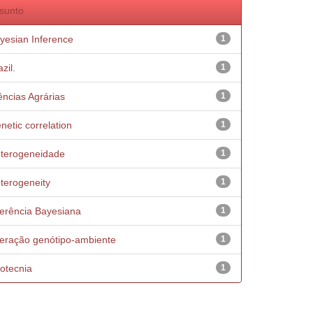
sunto
yesian Inference
1
zil.
1
ências Agrárias
1
netic correlation
1
terogeneidade
1
terogeneity
1
ferência Bayesiana
1
teração genótipo-ambiente
1
otecnia
1