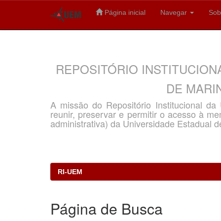
Página inicial
Navegar
Sob
Skip
navigation
REPOSITÓRIO INSTITUCION
DE MARIN
A missão do Repositório Institucional d
reunir, preservar e permitir o acesso à memó
administrativa) da Universidade Estadual d
RI-UEM
Página de Busca