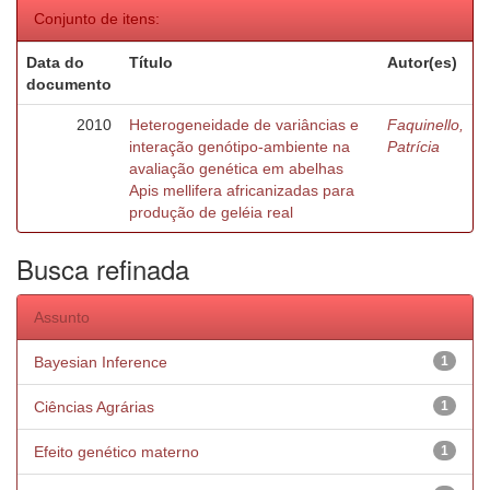
Conjunto de itens:
Data do
Título
Autor(es)
documento
2010
Heterogeneidade de variâncias e
Faquinello,
interação genótipo-ambiente na
Patrícia
avaliação genética em abelhas
Apis mellifera africanizadas para
produção de geléia real
Busca refinada
Assunto
Bayesian Inference
1
Ciências Agrárias
1
Efeito genético materno
1