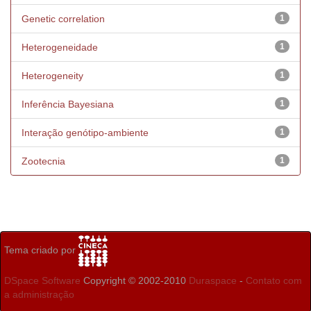
Genetic correlation
1
Heterogeneidade
1
Heterogeneity
1
Inferência Bayesiana
1
Interação genótipo-ambiente
1
Zootecnia
1
Tema criado por
DSpace Software
Copyright © 2002-2010
Duraspace
-
Contato com
a administração