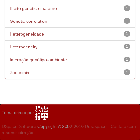
Efeito genético materno
1
Genetic correlation
1
Heterogeneidade
1
Heterogeneity
1
Interação genótipo-ambiente
1
Zootecnia
1
Tema criado por
DSpace Software
Copyright © 2002-2010
Duraspace
-
Contato com
a administração