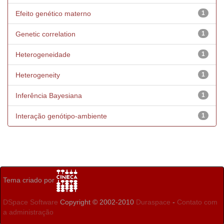
Efeito genético materno
1
Genetic correlation
1
Heterogeneidade
1
Heterogeneity
1
Inferência Bayesiana
1
Interação genótipo-ambiente
1
Tema criado por
DSpace Software
Copyright © 2002-2010
Duraspace
-
Contato com
a administração